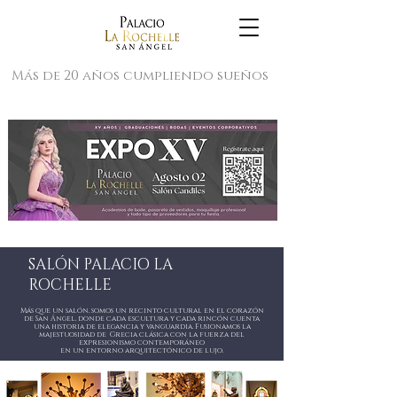
Más de 20 años cumpliendo sueños
SALÓN PALACIO LA
ROCHELLE
Más que un salón, somos un recinto cultural en el corazón
de San Ángel, donde cada escultura y cada rincón cuenta
una historia de elegancia y vanguardia. Fusionamos la
majestuosidad de Grecia clásica con la fuerza del
expresionismo contemporáneo
en un entorno arquitectónico de lujo.