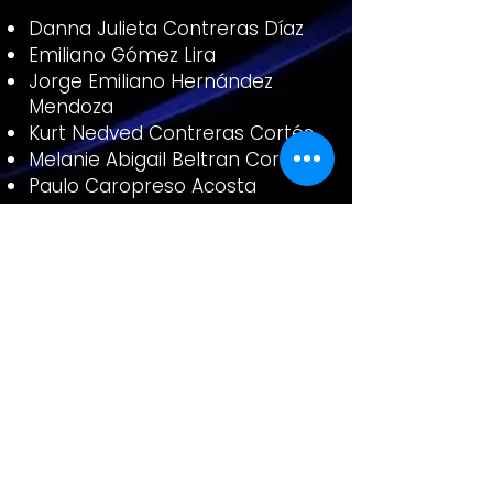
Danna Julieta Contreras Díaz
Emiliano Gómez Lira
Jorge Emiliano Hernández
Mendoza
Kurt Nedved Contreras Cortés
Melanie Abigail Beltran Coraza
Paulo Caropreso Acosta
Rebeca Marie Chávez Martínez
Rodrigo Ramírez Molina
Sahily Sherlyn Rodríguez Molina
Sara Almendra Álvarez
Castaños
Sergi Tadeo Coleote Martínez
Yuritzi Mabel Cadena Haro
-03:50